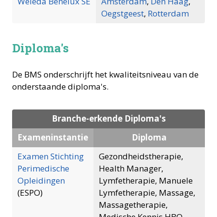
Weleda Benelux SE
Amsterdam
,
Den Haag
,
Oegstgeest
,
Rotterdam
Diploma's
De BMS onderschrijft het kwaliteitsniveau van de
onderstaande diploma's.
Branche-erkende Diploma's
Exameninstantie
Diploma
Examen Stichting
Gezondheidstherapie,
Perimedische
Health Manager,
Opleidingen
Lymfetherapie, Manuele
(ESPO)
Lymfetherapie, Massage,
Massagetherapie,
Medische Kennis HBO-