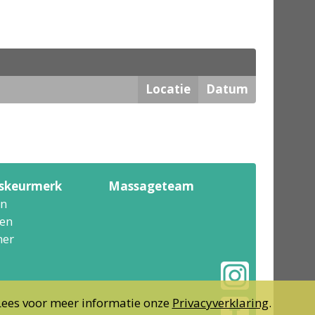
Locatie
Datum
tskeurmerk
Massageteam
n
en
er
Lees voor meer informatie onze
Privacyverklaring
.