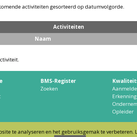
ankomende activiteiten gesorteerd op datumvolgorde.
Activiteiten
Naam
tiviteit.
e
BMS-Register
Kwalitei
Zoeken
Aanmelde
t
Erkenning
Ondernem
Opleider
site te analyseren en het gebruiksgemak te verbeteren. 