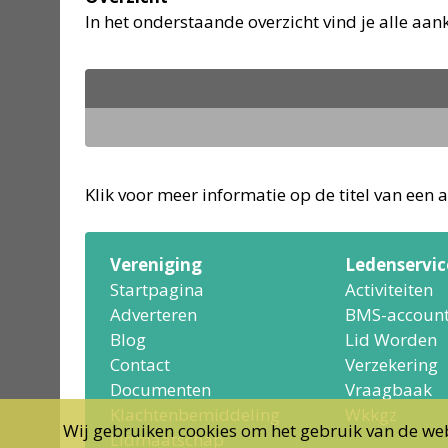
In het onderstaande overzicht vind je alle a
Klik voor meer informatie op de titel van een ac
Vereniging
Ledenservic
Startpagina
Activiteiten
Adverteren
BMS-accoun
Blog
Lid Worden
Contact
Verzekering
Documenten
Vraagbaak
Klachtenbemiddeling
Wkkgz
Wij gebruiken cookies om het gebruik van de web
Lidmaatschap