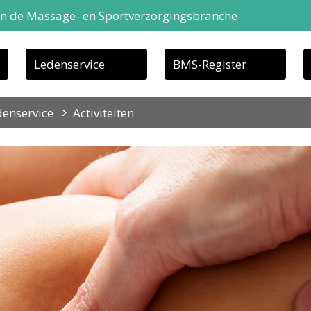
in de Massage- en Sportverzorgingsbranche
Ledenservice
BMS-Register
enservice
Activiteiten