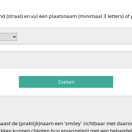
nd (straal) en vul een plaatsnaam (minimaal 3 letters) of 
Zoeken
 naast de (praktijk)naam een 'smiley' zichtbaar met daar
likken kunnen cliënten hun ervaring(en) met een behandel