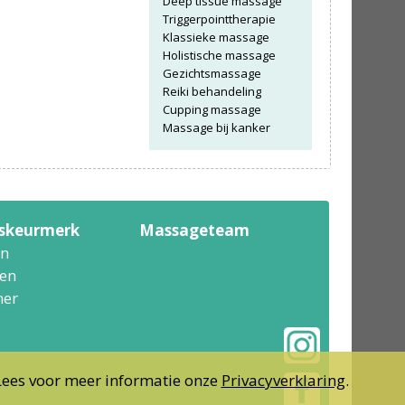
Deep tissue massage
Triggerpointtherapie
Klassieke massage
Holistische massage
Gezichtsmassage
Reiki behandeling
Cupping massage
Massage bij kanker
tskeurmerk
Massageteam
n
en
er
Lees voor meer informatie onze
Privacyverklaring
.