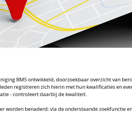
eniging BMS ontwikkeld, doorzoekbaar overzicht van ber
en registreren zich hierin met hun kwalificaties en even
ie - controleert daarbij de kwaliteit.
er worden benaderd: via de onderstaande zoekfunctie en v