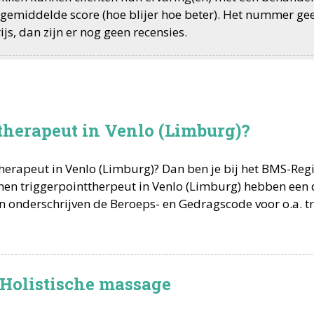
de gemiddelde score (hoe blijer hoe beter). Het nummer ge
js, dan zijn er nog geen recensies.
therapeut in Venlo (Limburg)?
therapeut
in
Venlo
(
Limburg
)? Dan ben je bij het BMS-Re
omen
triggerpointtherpeut
in
Venlo
(
Limburg
) hebben een
n onderschrijven de Beroeps- en Gedragscode voor o.a.
t
 Holistische massage