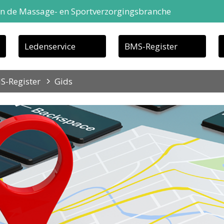
in de Massage- en Sportverzorgingsbranche
Ledenservice
BMS-Register
S-Register
Gids