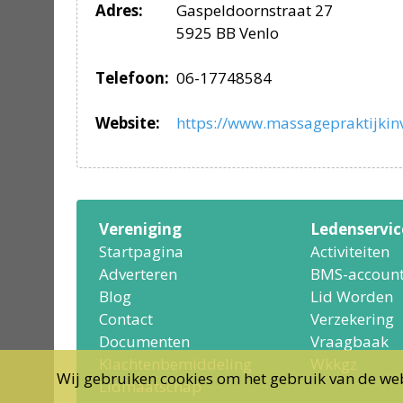
Adres:
Gaspeldoornstraat 27
5925 BB Venlo
Telefoon:
06-17748584
Website:
https://www.massagepraktijkinv
Vereniging
Ledenservic
Startpagina
Activiteiten
Adverteren
BMS-accoun
Blog
Lid Worden
Contact
Verzekering
Documenten
Vraagbaak
Klachtenbemiddeling
Wkkgz
Wij gebruiken cookies om het gebruik van de web
Lidmaatschap