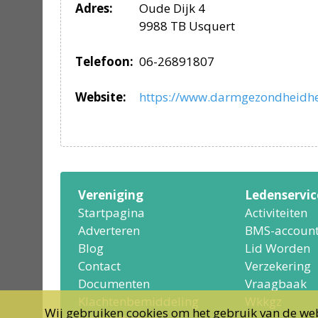
Adres:
Oude Dijk 4
9988 TB Usquert
Telefoon:
06-26891807
Website:
https://www.darmgezondheidhe
Vereniging
Ledenservic
Startpagina
Activiteiten
Adverteren
BMS-accoun
Blog
Lid Worden
Contact
Verzekering
Documenten
Vraagbaak
Klachtenbemiddeling
Wkkgz
Wij gebruiken cookies om het gebruik van de web