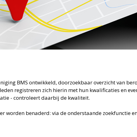
eniging BMS ontwikkeld, doorzoekbaar overzicht van ber
en registreren zich hierin met hun kwalificaties en even
ie - controleert daarbij de kwaliteit.
er worden benaderd: via de onderstaande zoekfunctie en v