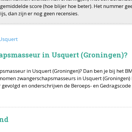
de gemiddelde score (hoe blijer hoe beter). Het nummer ge
js, dan zijn er nog geen recensies.
Usquert
apsmasseur in Usquert (Groningen)?
psmasseur
in
Usquert
(
Groningen
)? Dan ben je bij het 
pgenomen
zwangerschapsmasseurs
in
Usquert
(
Groningen
)
r
gevolgd en onderschrijven de Beroeps- en Gedragscode 
and