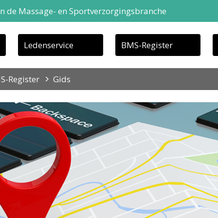
in de Massage- en Sportverzorgingsbranche
Ledenservice
BMS-Register
S-Register
Gids