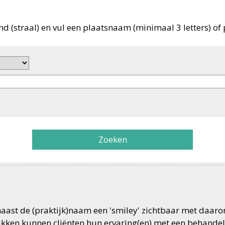
nd (straal) en vul een plaatsnaam (minimaal 3 letters) of 
Zoeken
 naast de (praktijk)naam een 'smiley' zichtbaar met daar
likken kunnen cliënten hun ervaring(en) met een behandel