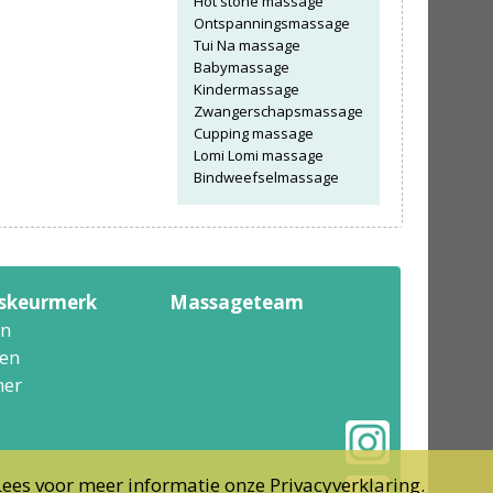
Hot stone massage
Ontspanningsmassage
Tui Na massage
Babymassage
Kindermassage
Zwangerschapsmassage
Cupping massage
Lomi Lomi massage
Bindweefselmassage
tskeurmerk
Massageteam
n
en
er
Lees voor meer informatie onze
Privacyverklaring
.