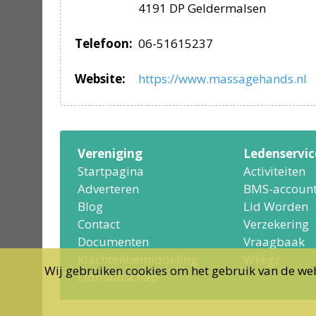
4191 DP Geldermalsen
Telefoon:
06-51615237
Website:
https://www.massagehands.nl
Vereniging
Ledenservic
Startpagina
Activiteiten
Adverteren
BMS-accoun
Blog
Lid Worden
Contact
Verzekering
Documenten
Vraagbaak
Klachtenbemiddeling
Wkkgz
Wij gebruiken cookies om het gebruik van de web
Lidmaatschap