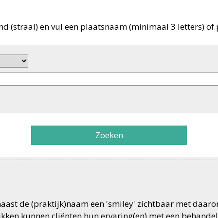
nd (straal) en vul een plaatsnaam (minimaal 3 letters) of 
Zoeken
 naast de (praktijk)naam een 'smiley' zichtbaar met daar
likken kunnen cliënten hun ervaring(en) met een behandel