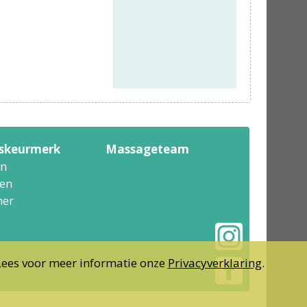
tskeurmerk
Massageteam
n
en
er
Lees voor meer informatie onze
Privacyverklaring
.