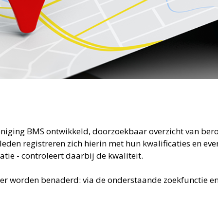
eniging BMS ontwikkeld, doorzoekbaar overzicht van ber
en registreren zich hierin met hun kwalificaties en even
ie - controleert daarbij de kwaliteit.
er worden benaderd: via de onderstaande zoekfunctie en v