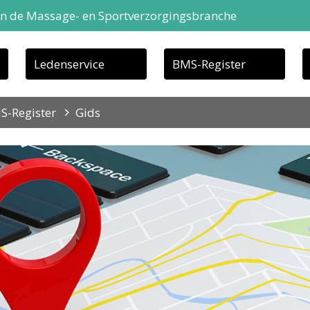
in de Massage- en Sportverzorgingsbranche
Ledenservice
BMS-Register
S-Register
Gids